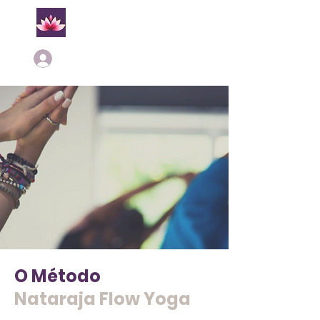
Login
O Método
Nataraja Flow Yoga