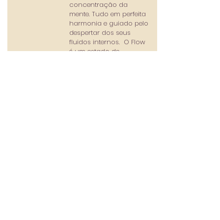
concentração da
mente. Tudo em perfeita
harmonia e guiado pelo
despertar dos seus
fluidos internos. O Flow
é um estado de
consciência, parecido
com a meditação,
quando atingido na
prática, reflete-se
também na sua vida!
Flow