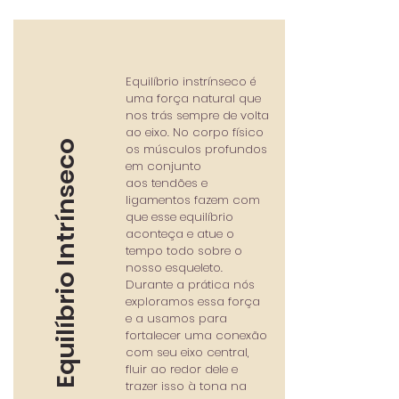
Equilíbrio instrínseco é
uma força natural que
nos trás sempre de volta
ao eixo.
No corpo físico
Equilíbrio Intrínseco
os músculos profundos
em conjunto
aos tendões e
ligamentos fazem com
que esse equilíbrio
aconteça e atue o
tempo todo sobre o
nosso esqueleto.
Durante a prática nós
exploramos essa força
e a usamos para
fortalecer uma conexão
com seu eixo central,
fluir ao redor dele e
trazer isso à tona na