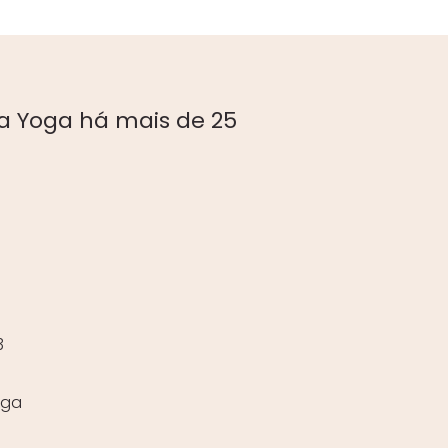
 Yoga há mais de 25
3
oga