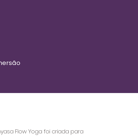
mersão
yasa Flow Yoga foi criada para