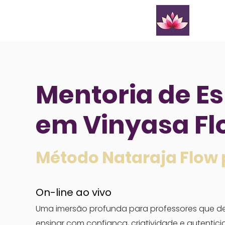
Iní
Mentoria de E
em Vinyasa Fl
Método Nataraja Flow 
On-line ao vivo​
Uma imersão profunda para professores que de
ensinar com confiança, criatividade e autentici