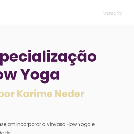
cio
Yoga online
Formação em Yoga
Mentoria
B
specialização
ow Yoga
por Karime Neder
sejam incorporar o Vinyasa Flow Yoga e
dade.