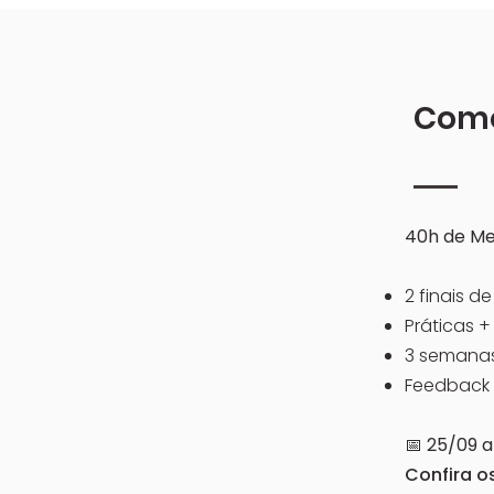
Como
40h de Men
2 finais d
Práticas 
3 semana
Feedback 
📅 25/09 a
Confira o