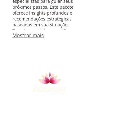
especialistas para guiar seus
próximos passos. Este pacote
oferece insights profundos e
recomendações estratégicas
baseadas em sua situação.
Transforme ideias em ações
Mostrar mais
concretas com nossa expertise.
© 2023 por Nataraja Flow
ENTRE EM CONTATO