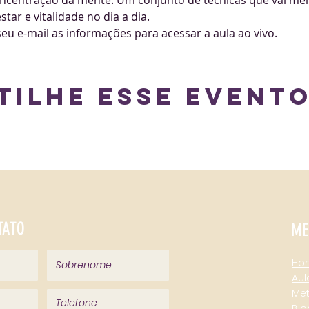
concentração da mente. Um conjunto de técnicas que vai m
ar e vitalidade no dia a dia.
eu e-mail as informações para acessar a aula ao vivo.
tilhe esse event
TATO
ME
Ho
Aul
Me
Blo