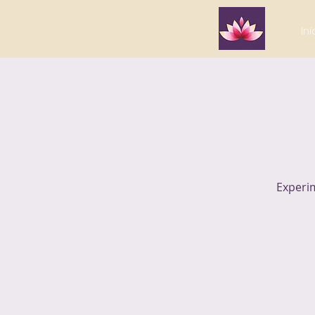
Iní
Experi