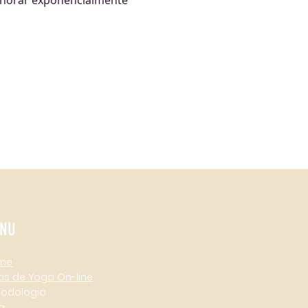
elhorar exponencialmente 
o
NU
me
as de Yoga On-line
todologia
g