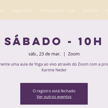
cio
Yoga online
Formação em Yoga
Mentoria
B
Sábado - 10h
sáb., 23 de mar.
  |  
Zoom
mente uma aula de Yoga ao vivo através do Zoom com a pro
Karime Neder
O registro está fechado
Ver outros eventos