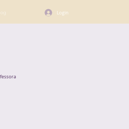
log
Login
fessora